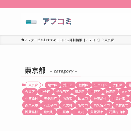
アフターピルおすすめ口コミ＆評判情報【アフコミ】
東京都
東京都
– category –
東京都
足立区
荒川区
板橋区
江戸川区
大田区
台東区
中央区
千代田区
豊島区
中野区
練馬区
文京区
小笠原村
奥多摩町
清瀬市
国立市
神津島村
小金井市
西東京市
八王子市
八丈町
羽村市
東久留米市
東村山市
御蔵島村
瑞穂町
三鷹市
三宅村
武蔵野市
武蔵村山市