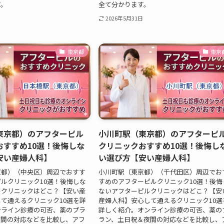
す。
全て分かります。
2026年5月31日
東京都
東京
東京都）のアフターピル
小川町駅（東京都）のアフターピ
おすすめ10選！後悔しな
クリニックおすすめ10選！後悔し
安い産婦人科】
い選び方【安い産婦人科】
京都）（中央区）周辺でおすす
小川町駅（東京都）（千代田区）周辺でお
ルクリニック10選！後悔しな
すめのアフターピルクリニック10選！後悔
ルクリニックはどこ？【安い産
ないアフターピルクリニックはどこ？【安
て通えるクリニック10選を詳
産婦人科】安心して通えるクリニック10選
ンライン診療の可否、薬のプラ
詳しく紹介。オンライン診療の可否、薬の
夜間の対応などを比較し、アフ
ラン、土日祝＆夜間の対応などを比較し、