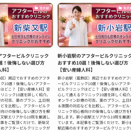
東京都
東京
アフターピルクリニック
新小岩駅のアフターピルクリニッ
0選！後悔しない選び方
おすすめ10選！後悔しない選び方
人科】
【安い産婦人科】
飾区）周辺でおすすめのアフタ
新小岩駅（葛飾区）周辺でおすすめのアフ
ク10選！後悔しないアフター
ーピルクリニック10選！後悔しないアフタ
クはどこ？【安い産婦人科】安
ピルクリニックはどこ？【安い産婦人科】
リニック10選を詳しく紹介。
心して通えるクリニック10選を詳しく紹介
療の可否、薬のプラン、土日祝
オンライン診療の可否、薬のプラン、土日
などを比較し、アフターピルク
＆夜間の対応などを比較し、アフターピル
者向けの後悔しない選び方を解
リニック初心者向けの後悔しない選び方を
又駅エリアから10院を厳選し
説します。新小岩駅エリアから10院を厳選
記事をご覧頂くだけで、新柴又
ています。本記事をご覧頂くだけで、新小
すめアフターピルクリニックが
駅近隣のおすすめアフターピルクリニック