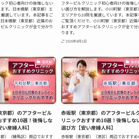
ニック初心者向けの後悔しない
フターピルクリニック初心者向けの後悔し
します。日本橋駅（東京都）エ
い選び方を解説します。小川町駅（東京都
を厳選しています。本記事をご
エリアから10院を厳選しています。本記事
、日本橋駅（東京都）近隣のお
ご覧頂くだけで、小川町駅（東京都）近隣
ーピルクリニックが全て分かり
おすすめアフターピルクリニックが全て分
ります。
2026年8月1日
東京都
東京
東京都）のアフターピル
赤坂駅（東京都）のアフターピル
おすすめ10選！後悔しな
リニックおすすめ10選！後悔しな
安い産婦人科】
選び方【安い産婦人科】
京都）（練馬区）周辺でおすす
赤坂駅（東京都）（港区）周辺でおすすめ