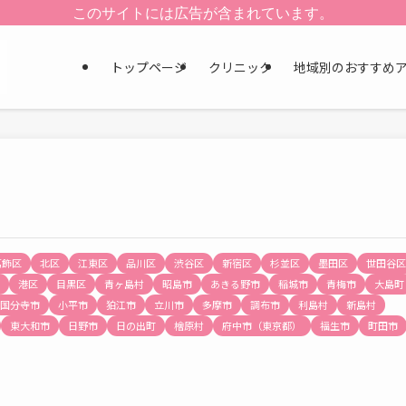
このサイトには広告が含まれています。
トップページ
クリニック
地域別のおすすめ
葛飾区
北区
江東区
品川区
渋谷区
新宿区
杉並区
墨田区
世田谷区
港区
目黒区
青ヶ島村
昭島市
あきる野市
稲城市
青梅市
大島町
国分寺市
小平市
狛江市
立川市
多摩市
調布市
利島村
新島村
東大和市
日野市
日の出町
檜原村
府中市（東京都）
福生市
町田市