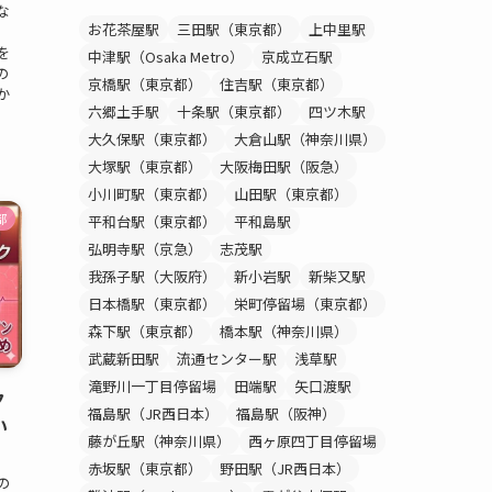
な
お花茶屋駅
三田駅（東京都）
上中里駅
）
を
中津駅（Osaka Metro）
京成立石駅
の
京橋駅（東京都）
住吉駅（東京都）
か
六郷土手駅
十条駅（東京都）
四ツ木駅
大久保駅（東京都）
大倉山駅（神奈川県）
大塚駅（東京都）
大阪梅田駅（阪急）
小川町駅（東京都）
山田駅（東京都）
都
平和台駅（東京都）
平和島駅
弘明寺駅（京急）
志茂駅
我孫子駅（大阪府）
新小岩駅
新柴又駅
日本橋駅（東京都）
栄町停留場（東京都）
森下駅（東京都）
橋本駅（神奈川県）
武蔵新田駅
流通センター駅
浅草駅
滝野川一丁目停留場
田端駅
矢口渡駅
ク
福島駅（JR西日本）
福島駅（阪神）
い
藤が丘駅（神奈川県）
西ヶ原四丁目停留場
赤坂駅（東京都）
野田駅（JR西日本）
の