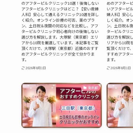
のアフターピルクリニック10選！後悔しない
めのアフターピ
アフターピルクリニックはどこ？【安い産婦
いアフターピ
人科】安心して通えるクリニック10選を詳し
婦人科】安心し
く紹介。オンライン診療の可否、薬のプラ
しく紹介。オ
ン、土日祝＆夜間の対応などを比較し、アフ
ン、土日祝＆
ターピルクリニック初心者向けの後悔しない
ターピルクリ
選び方を解説します。大塚駅（東京都）エリ
選び方を解説
アから10院を厳選しています。本記事をご覧
リアから10院
頂くだけで、大塚駅（東京都）近隣のおすす
覧頂くだけで
めアフターピルクリニックが全て分かりま
すすめアフタ
す。
ます。
2026年8月1日
2026年8月1日
東京都