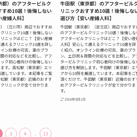
京都）のアフターピルク
牛田駅（東京都）のアフターピル
すすめ10選！後悔しない
リニックおすすめ10選！後悔しな
い産婦人科】
選び方【安い産婦人科】
都）（立川市）周辺でおすすめ
牛田駅（東京都）（足立区）周辺でおすす
クリニック10選！後悔しない
のアフターピルクリニック10選！後悔しな
クリニックはどこ？【安い産婦
アフターピルクリニックはどこ？【安い産
通えるクリニック10選を詳し
人科】安心して通えるクリニック10選を詳
ライン診療の可否、薬のプラ
く紹介。オンライン診療の可否、薬のプラ
夜間の対応などを比較し、アフ
ン、土日祝＆夜間の対応などを比較し、ア
ニック初心者向けの後悔しない
ターピルクリニック初心者向けの後悔しな
します。高松駅（東京都）エリ
選び方を解説します。牛田駅（東京都）エ
厳選しています。本記事をご覧
アから10院を厳選しています。本記事をご
高松駅（東京都）近隣のおすす
頂くだけで、牛田駅（東京都）近隣のおす
ルクリニックが全て分かりま
めアフターピルクリニックが全て分かりま
す。
2026年8月1日
3
4
...
13