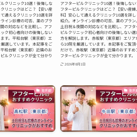
ルクリニック10選！後悔しな
アフターピルクリニック10選！後悔しない
ルクリニックはどこ？【安い産
フターピルクリニックはどこ？【安い産婦
て通えるクリニック10選を詳
科】安心して通えるクリニック10選を詳し
ンライン診療の可否、薬のプラ
紹介。オンライン診療の可否、薬のプラン
夜間の対応などを比較し、アフ
土日祝＆夜間の対応などを比較し、アフタ
ニック初心者向けの後悔しない
ピルクリニック初心者向けの後悔しない選
します。平和台駅（東京都）エ
方を解説します。赤坂駅（東京都）エリア
を厳選しています。本記事をご
ら10院を厳選しています。本記事をご覧頂
、平和台駅（東京都）近隣のお
だけで、赤坂駅（東京都）近隣のおすすめ
ーピルクリニックが全て分かり
フターピルクリニックが全て分かります。
2026年8月1日
東京都
東京