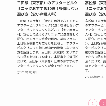
三田駅（東京都）のアフターピルク
高松駅（東
リニックおすすめ10選！後悔しない
リニックお
選び方【安い産婦人科】
選び方【安
三田駅（東京都）（港区）周辺でおすすめの
高松駅（東京
アフターピルクリニック10選！後悔しないア
のアフターピル
フターピルクリニックはどこ？【安い産婦人
アフターピル
科】安心して通えるクリニック10選を詳しく
人科】安心して
紹介。オンライン診療の可否、薬のプラン、
く紹介。オン
土日祝＆夜間の対応などを比較し、アフター
ン、土日祝＆
ピルクリニック初心者向けの後悔しない選び
ターピルクリ
方を解説します。三田駅（東京都）エリアか
選び方を解説
ら10院を厳選しています。本記事をご覧頂く
アから10院を
だけで、三田駅（東京都）近隣のおすすめア
頂くだけで、
フターピルクリニックが全て分かります。
めアフターピ
す。
2026年8月1日
2026年8月1日
1
2