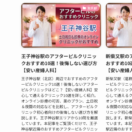
東京都
王子神谷駅のアフターピルクリニッ
新柴又駅の
クおすすめ10選！後悔しない選び方
おすすめ1
【安い産婦人科】
【安い産婦
王子神谷駅（北区）周辺でおすすめのアフタ
新柴又駅（葛
ーピルクリニック10選！後悔しないアフター
ーピルクリニッ
ピルクリニックはどこ？【安い産婦人科】安
ピルクリニッ
心して通えるクリニック10選を詳しく紹介。
心して通えるク
オンライン診療の可否、薬のプラン、土日祝
オンライン診
＆夜間の対応などを比較し、アフターピルク
＆夜間の対応
リニック初心者向けの後悔しない選び方を解
リニック初心
説します。王子神谷駅エリアから10院を厳選
説します。新柴
しています。本記事をご覧頂くだけで、王子
ています。本
神谷駅近隣のおすすめアフターピルクリニッ
駅近隣のおす