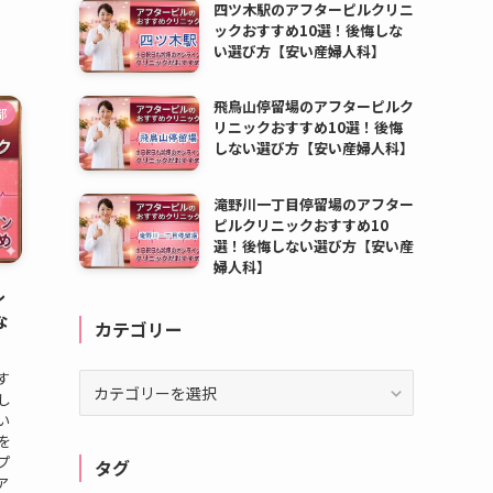
四ツ木駅のアフターピルクリニ
ックおすすめ10選！後悔しな
い選び方【安い産婦人科】
飛鳥山停留場のアフターピルク
都
リニックおすすめ10選！後悔
しない選び方【安い産婦人科】
滝野川一丁目停留場のアフター
ピルクリニックおすすめ10
選！後悔しない選び方【安い産
婦人科】
ル
な
カテゴリー
す
カ
し
テ
い
ゴ
を
リ
プ
タグ
ー
ア