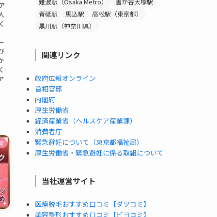
難波駅（Osaka Metro）
雪が谷大塚駅
ア
青砥駅
馬込駅
高松駅（東京都）
人
く
黒川駅（神奈川県）
、
ー
び
関連リンク
か
く
政府広報オンライン
ア
首相官邸
内閣府
厚生労働省
経済産業省（ヘルスケア産業課）
消費者庁
緊急避妊について（東京都福祉局）
都
厚生労働省・緊急避妊に係る取組について
当社運営サイト
医療脱毛おすすめ口コミ【ダツコミ】
美容整形おすすめ口コミ【ビヨコミ】