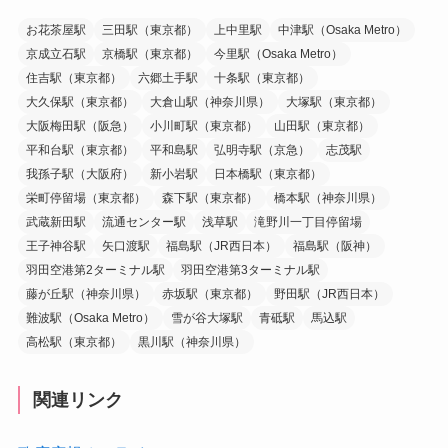
お花茶屋駅
三田駅（東京都）
上中里駅
中津駅（Osaka Metro）
京成立石駅
京橋駅（東京都）
今里駅（Osaka Metro）
住吉駅（東京都）
六郷土手駅
十条駅（東京都）
大久保駅（東京都）
大倉山駅（神奈川県）
大塚駅（東京都）
大阪梅田駅（阪急）
小川町駅（東京都）
山田駅（東京都）
平和台駅（東京都）
平和島駅
弘明寺駅（京急）
志茂駅
我孫子駅（大阪府）
新小岩駅
日本橋駅（東京都）
栄町停留場（東京都）
森下駅（東京都）
橋本駅（神奈川県）
武蔵新田駅
流通センター駅
浅草駅
滝野川一丁目停留場
王子神谷駅
矢口渡駅
福島駅（JR西日本）
福島駅（阪神）
羽田空港第2ターミナル駅
羽田空港第3ターミナル駅
藤が丘駅（神奈川県）
赤坂駅（東京都）
野田駅（JR西日本）
難波駅（Osaka Metro）
雪が谷大塚駅
青砥駅
馬込駅
高松駅（東京都）
黒川駅（神奈川県）
関連リンク