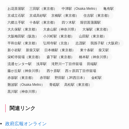
お花茶屋駅
三田駅（東京都）
中津駅（Osaka Metro）
亀有駅
京成立石駅
京成高砂駅
京橋駅（東京都）
住吉駅（東京都）
六郷土手駅
十条駅（東京都）
四ツ木駅
堀切菖蒲園駅
大久保駅（東京都）
大倉山駅（神奈川県）
大塚駅（東京都）
大阪梅田駅（阪急）
小川町駅（東京都）
山田駅（東京都）
平和台駅（東京都）
弘明寺駅（京急）
志茂駅
我孫子駅（大阪府）
新小岩駅
新柴又駅
日本橋駅（東京都）
東十条駅
柴又駅
栄町停留場（東京都）
森下駅（東京都）
橋本駅（神奈川県）
流通センター駅
浅草駅
滝野川一丁目停留場
田端駅
藤が丘駅（神奈川県）
西ケ原駅
西ヶ原四丁目停留場
赤坂駅（東京都）
赤羽駅
野田駅（JR西日本）
金町駅
難波駅（Osaka Metro）
青砥駅
高松駅（東京都）
黒川駅（神奈川県）
関連リンク
政府広報オンライン