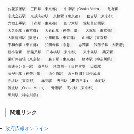
お花茶屋駅
三田駅（東京都）
中津駅（Osaka Metro）
亀有駅
京成立石駅
京成高砂駅
京橋駅（東京都）
住吉駅（東京都）
六郷土手駅
十条駅（東京都）
四ツ木駅
堀切菖蒲園駅
大久保駅（東京都）
大倉山駅（神奈川県）
大塚駅（東京都）
大阪梅田駅（阪急）
小川町駅（東京都）
山田駅（東京都）
平和台駅（東京都）
弘明寺駅（京急）
志茂駅
我孫子駅（大阪府）
新小岩駅
新柴又駅
日本橋駅（東京都）
東十条駅
柴又駅
栄町停留場（東京都）
森下駅（東京都）
橋本駅（神奈川県）
流通センター駅
浅草駅
滝野川一丁目停留場
田端駅
藤が丘駅（神奈川県）
西ケ原駅
西ヶ原四丁目停留場
赤坂駅（東京都）
赤羽駅
野田駅（JR西日本）
金町駅
難波駅（Osaka Metro）
青砥駅
高松駅（東京都）
黒川駅（神奈川県）
関連リンク
政府広報オンライン