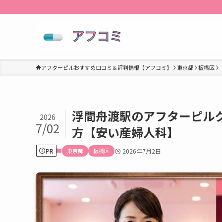
アフターピルおすすめ口コミ＆評判情報【アフコミ】
東京都
板橋区
浮間舟渡駅のアフターピル
2026
7/02
方【安い産婦人科】
PR
東京都
板橋区
2026年7月2日