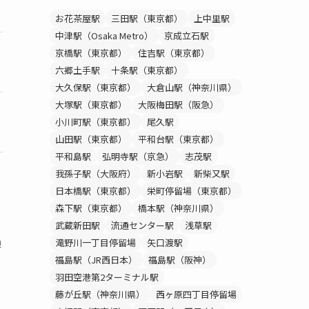
〇
8,580円~
お花茶屋駅
三田駅（東京都）
上中里駅
中津駅（Osaka Metro）
京成立石駅
京橋駅（東京都）
住吉駅（東京都）
〇
8,800円~
六郷土手駅
十条駅（東京都）
大久保駅（東京都）
大倉山駅（神奈川県）
大塚駅（東京都）
大阪梅田駅（阪急）
〇
8,778円~
小川町駅（東京都）
尾久駅
山田駅（東京都）
平和台駅（東京都）
平和島駅
弘明寺駅（京急）
志茂駅
我孫子駅（大阪府）
新小岩駅
新柴又駅
日本橋駅（東京都）
栄町停留場（東京都）
森下駅（東京都）
橋本駅（神奈川県）
、
武蔵新田駅
流通センター駅
浅草駅
滝野川一丁目停留場
矢口渡駅
連
福島駅（JR西日本）
福島駅（阪神）
羽田空港第2ターミナル駅
藤が丘駅（神奈川県）
西ヶ原四丁目停留場