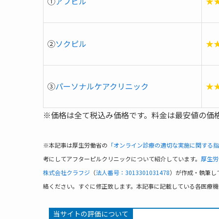
①
アフピル
★
②
ソクピル
★
③
パーソナルケアクリニック
★
※価格は全て税込み価格です。料金は最安値の価
※本記事は厚生労働省の
「オンライン診療の適切な実施に関する指
考にしてアフターピルクリニックについて紹介しています。
厚生労
株式会社クラフジ
（
法人番号：3013301031478
）が作成・執筆し
絡ください。すぐに修正致します。本記事に記載している各医療機
当サイトの評価について