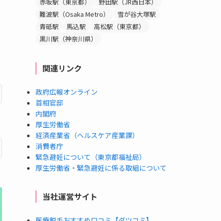
赤坂駅（東京都）
野田駅（JR西日本）
難波駅（Osaka Metro）
雪が谷大塚駅
青砥駅
馬込駅
高松駅（東京都）
黒川駅（神奈川県）
関連リンク
政府広報オンライン
首相官邸
内閣府
厚生労働省
経済産業省（ヘルスケア産業課）
消費者庁
緊急避妊について（東京都福祉局）
厚生労働省・緊急避妊に係る取組について
当社運営サイト
医療脱毛おすすめ口コミ【ダツコミ】