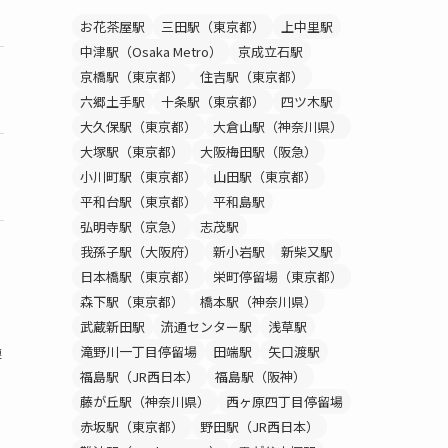
〇
8,580円~
お花茶屋駅
三田駅（東京都）
上中里駅
中津駅（Osaka Metro）
京成立石駅
京橋駅（東京都）
住吉駅（東京都）
〇
8,800円~
六郷土手駅
十条駅（東京都）
四ツ木駅
大久保駅（東京都）
大倉山駅（神奈川県）
大塚駅（東京都）
大阪梅田駅（阪急）
〇
8,778円~
小川町駅（東京都）
山田駅（東京都）
平和台駅（東京都）
平和島駅
弘明寺駅（京急）
志茂駅
我孫子駅（大阪府）
新小岩駅
新柴又駅
日本橋駅（東京都）
栄町停留場（東京都）
森下駅（東京都）
橋本駅（神奈川県）
、
武蔵新田駅
流通センター駅
浅草駅
滝野川一丁目停留場
田端駅
矢口渡駅
連
福島駅（JR西日本）
福島駅（阪神）
藤が丘駅（神奈川県）
西ヶ原四丁目停留場
赤坂駅（東京都）
野田駅（JR西日本）