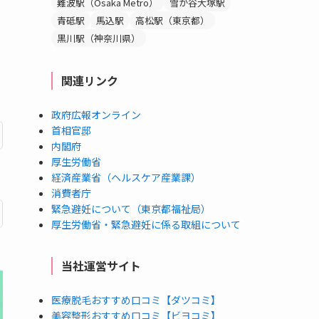
難波駅（Osaka Metro）
雪が谷大塚駅
青砥駅
馬込駅
高松駅（東京都）
黒川駅（神奈川県）
関連リンク
政府広報オンライン
首相官邸
内閣府
厚生労働省
経済産業省（ヘルスケア産業課）
消費者庁
緊急避妊について（東京都福祉局）
厚生労働省・緊急避妊に係る取組について
当社運営サイト
医療脱毛おすすめ口コミ【ダツコミ】
美容整形おすすめ口コミ【ビヨコミ】