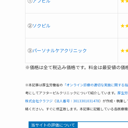
①
アフピル
★
②
ソクピル
★
③
パーソナルケアクリニック
★
※価格は全て税込み価格です。料金は最安値の価
※本記事は厚生労働省の
「オンライン診療の適切な実施に関する指
考にしてアフターピルクリニックについて紹介しています。
厚生労
株式会社クラフジ
（
法人番号：3013301031478
）が作成・執筆し
絡ください。すぐに修正致します。本記事に記載している各医療機
当サイトの評価について