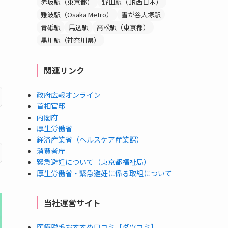
赤坂駅（東京都）
野田駅（JR西日本）
難波駅（Osaka Metro）
雪が谷大塚駅
青砥駅
馬込駅
高松駅（東京都）
黒川駅（神奈川県）
関連リンク
政府広報オンライン
首相官邸
内閣府
厚生労働省
経済産業省（ヘルスケア産業課）
消費者庁
緊急避妊について（東京都福祉局）
厚生労働省・緊急避妊に係る取組について
当社運営サイト
医療脱毛おすすめ口コミ【ダツコミ】