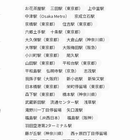
〇
8,580円~
お花茶屋駅
三田駅（東京都）
上中里駅
中津駅（Osaka Metro）
京成立石駅
京橋駅（東京都）
住吉駅（東京都）
〇
8,800円~
六郷土手駅
十条駅（東京都）
大久保駅（東京都）
大倉山駅（神奈川県）
大塚駅（東京都）
大阪梅田駅（阪急）
〇
8,778円~
小川町駅（東京都）
尾久駅
山田駅（東京都）
平和台駅（東京都）
平和島駅
弘明寺駅（京急）
志茂駅
我孫子駅（大阪府）
新小岩駅
新柴又駅
日本橋駅（東京都）
栄町停留場（東京都）
森下駅（東京都）
橋本駅（神奈川県）
、
武蔵新田駅
流通センター駅
浅草駅
滝野川一丁目停留場
矢口渡駅
連
福島駅（JR西日本）
福島駅（阪神）
羽田空港第2ターミナル駅
藤が丘駅（神奈川県）
西ヶ原四丁目停留場