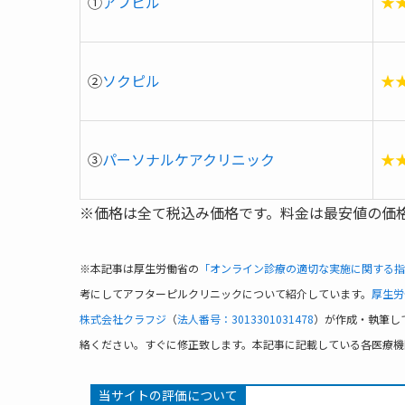
①
アフピル
★
②
ソクピル
★
③
パーソナルケアクリニック
★
※価格は全て税込み価格です。料金は最安値の価
※本記事は厚生労働省の
「オンライン診療の適切な実施に関する指
考にしてアフターピルクリニックについて紹介しています。
厚生労
株式会社クラフジ
（
法人番号：3013301031478
）が作成・執筆し
絡ください。すぐに修正致します。本記事に記載している各医療機
当サイトの評価について